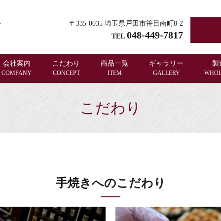
〒335-0035 埼玉県戸田市笹目南町8-2
048-449-7817
TEL
会社案内
こだわり
商品一覧
ギャラリー
製
COMPANY
CONCEPT
ITEM
GALLERY
WHOL
こだわり
手焼きへのこだわり